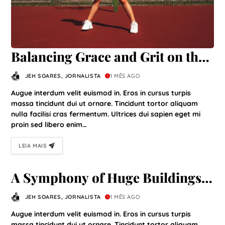
Balancing Grace and Grit on the
Court
JEH SOARES, JORNALISTA
1 MÊS AGO
Augue interdum velit euismod in. Eros in cursus turpis
massa tincidunt dui ut ornare. Tincidunt tortor aliquam
nulla facilisi cras fermentum. Ultrices dui sapien eget mi
proin sed libero enim…
LEIA MAIS
A Symphony of Huge Buildings
and Open Horizons
JEH SOARES, JORNALISTA
1 MÊS AGO
Augue interdum velit euismod in. Eros in cursus turpis
massa tincidunt dui ut ornare. Tincidunt tortor aliquam