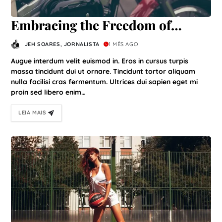
Embracing the Freedom of
Motorbike Adventures
JEH SOARES, JORNALISTA
1 MÊS AGO
Augue interdum velit euismod in. Eros in cursus turpis
massa tincidunt dui ut ornare. Tincidunt tortor aliquam
nulla facilisi cras fermentum. Ultrices dui sapien eget mi
proin sed libero enim…
LEIA MAIS