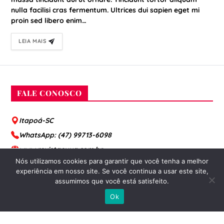
nulla facilisi cras fermentum. Ultrices dui sapien eget mi
proin sed libero enim…
LEIA MAIS
FALE CONOSCO
Itapoá-SC
WhatsApp: (47) 99713-6098
www.revistaevva.com.br
Nós utilizamos cookies para garantir que você tenha a melhor
contato@revistaevva.com.br
experiência em nosso site. Se você continua a usar este site,
assumimos que você está satisfeito.
Ok
Copyright © By: Evva Digital