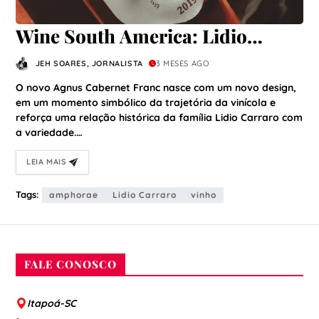
Wine South America: Lidio
Carraro relembra trajetória de
JEH SOARES, JORNALISTA
3 MESES AGO
vinho oficial da Copa do Mundo
O novo Agnus Cabernet Franc nasce com um novo design,
e lança rótulo inédito
em um momento simbólico da trajetória da vinícola e
reforça uma relação histórica da família Lidio Carraro com
a variedade.…
LEIA MAIS
Tags:
amphorae
Lidio Carraro
vinho
FALE CONOSCO
Itapoá-SC