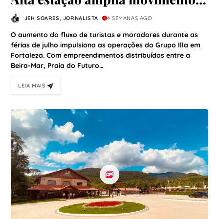
na orla e reforça operação do
JEH SOARES, JORNALISTA
4 SEMANAS AGO
Grupo Illa em Fortaleza
O aumento do fluxo de turistas e moradores durante as
férias de julho impulsiona as operações do Grupo Illa em
Fortaleza. Com empreendimentos distribuídos entre a
Beira-Mar, Praia do Futuro…
LEIA MAIS