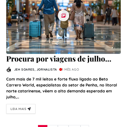
Procura por viagens de julho
cresce 40% e pressiona rede
JEH SOARES, JORNALISTA
1 MÊS AGO
hoteleira no litoral de SC
Com mais de 7 mil leitos e forte fluxo ligado ao Beto
Carrero World, especialistas do setor de Penha, no litoral
norte catarinense, vêem a alta demanda esperada em
julho,…
LEIA MAIS