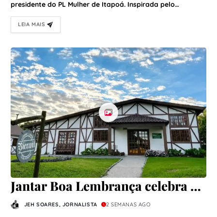
presidente do PL Mulher de Itapoá. Inspirada pelo…
LEIA MAIS
Jantar Boa Lembrança celebra a
gastronomia paranaense com
JEH SOARES, JORNALISTA
2 SEMANAS AGO