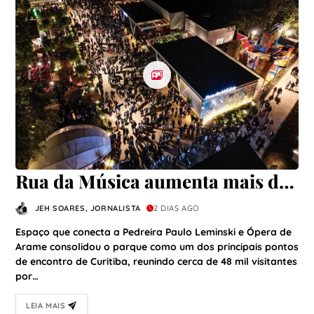
Rua da Música aumenta mais de
40% o público do Parque Jaime
JEH SOARES, JORNALISTA
2 DIAS AGO
Lerner em seu primeiro ano
Espaço que conecta a Pedreira Paulo Leminski e Ópera de
Arame consolidou o parque como um dos principais pontos
de encontro de Curitiba, reunindo cerca de 48 mil visitantes
por…
LEIA MAIS