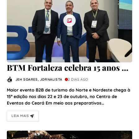
BTM Fortaleza celebra 15 anos e
prepara edição histórica em 2026
JEH SOARES, JORNALISTA
2 DIAS AGO
Maior evento B2B de turismo do Norte e Nordeste chega à
15ª edição nos dias 22 e 23 de outubro, no Centro de
Eventos do Ceará Em meio aos preparativos…
LEIA MAIS