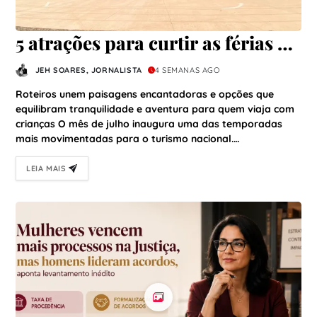
5 atrações para curtir as férias de
julho em família em Santa
JEH SOARES, JORNALISTA
4 SEMANAS AGO
Catarina
Roteiros unem paisagens encantadoras e opções que
equilibram tranquilidade e aventura para quem viaja com
crianças O mês de julho inaugura uma das temporadas
mais movimentadas para o turismo nacional.…
LEIA MAIS