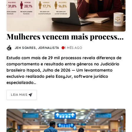
Mulheres vencem mais processos
na Justiça, mas homens lideram
JEH SOARES, JORNALISTA
1 MÊS AGO
acordos, aponta levantamento
Estudo com mais de 29 mil processos revela diferença de
inédito
comportamento e resultado entre gêneros no Judiciário
brasileiro Itapoá, Julho de 2026 — Um levantamento
exclusivo realizado pela EasyJur, software jurídico
especializado…
LEIA MAIS