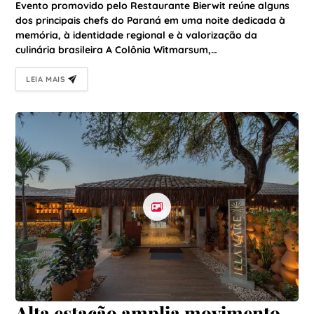
mesa gastronômica colaborativa
Evento promovido pelo Restaurante Bierwit reúne alguns
na Colônia Witmarsum
dos principais chefs do Paraná em uma noite dedicada à
memória, à identidade regional e à valorização da
culinária brasileira A Colônia Witmarsum,…
LEIA MAIS
Alta estação amplia movimento