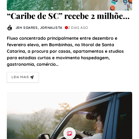
“Caribe de SC” recebe 2 milhões
de turistas por verão e vive alta
JEH SOARES, JORNALISTA
2 DIAS AGO
nas locações de temporada
Fluxo concentrado principalmente entre dezembro e
fevereiro eleva, em Bombinhas, no litoral de Santa
Catarina, a procura por casas, apartamentos e studios
para estadias curtas e movimenta hospedagem,
gastronomia, comércio…
LEIA MAIS