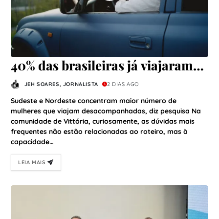
40% das brasileiras já viajaram
sozinhas; turismo precisa se
JEH SOARES, JORNALISTA
2 DIAS AGO
adaptar a novo perfil de viajante,
Sudeste e Nordeste concentram maior número de
avalia especialista do setor
mulheres que viajam desacompanhadas, diz pesquisa Na
comunidade de Vittória, curiosamente, as dúvidas mais
frequentes não estão relacionadas ao roteiro, mas à
capacidade…
LEIA MAIS