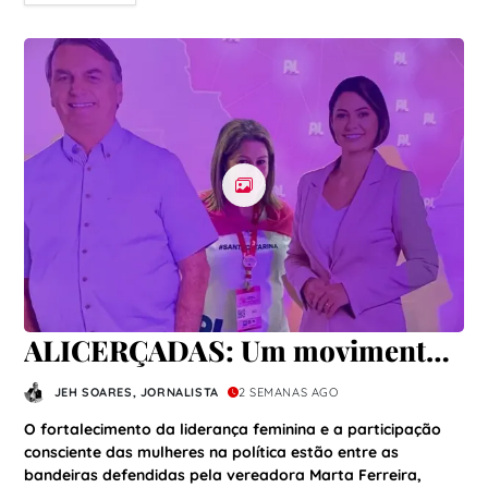
ALICERÇADAS: Um movimento
que nasce da fé, do propósito e
JEH SOARES, JORNALISTA
2 SEMANAS AGO
da força feminina para
O fortalecimento da liderança feminina e a participação
transformar Itapoá
consciente das mulheres na política estão entre as
bandeiras defendidas pela vereadora Marta Ferreira,