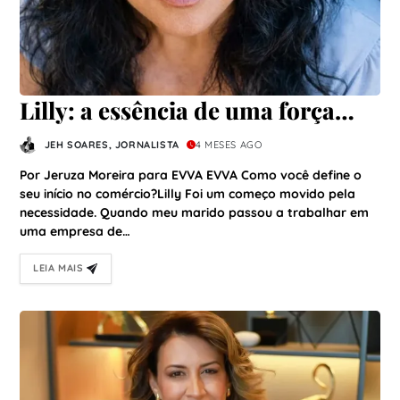
Lilly: a essência de uma força
construída no improviso
JEH SOARES, JORNALISTA
4 MESES AGO
Por Jeruza Moreira para EVVA EVVA Como você define o
seu início no comércio?Lilly Foi um começo movido pela
necessidade. Quando meu marido passou a trabalhar em
uma empresa de…
LEIA MAIS