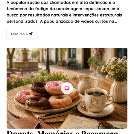
e reforça busca por naturalidade
A popularização das chamadas em alta definição e o
fenômeno da fadiga da autoimagem impulsionam uma
busca por resultados naturais e intervenções estruturais
personalizadas A popularização de vídeos curtos na…
LEIA MAIS
Donuts, Memórias e Recomeços: