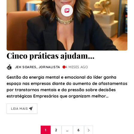
Cinco práticas ajudam
empresários a direcionar energia
JEH SOARES, JORNALISTA
4 MESES AGO
e melhorar resultados nas
Gestão da energia mental e emocional do líder ganha
empresas
espaço nas empresas diante do aumento de afastamentos
por transtornos mentais e da pressão sobre decisões
estratégicas Empresários que organizam melhor…
LEIA MAIS
1
2
…
6