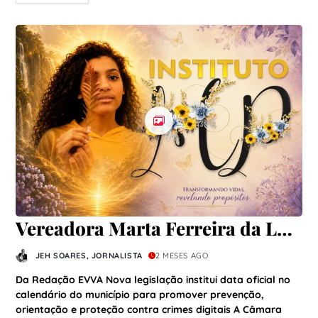
Vereadora Marta Ferreira da Luz
cria Lei Municipal de
JEH SOARES, JORNALISTA
2 MESES AGO
Conscientização sobre Crimes
Da Redação EVVA Nova legislação institui data oficial no
Cibernéticos em Itapoá
calendário do município para promover prevenção,
orientação e proteção contra crimes digitais A Câmara