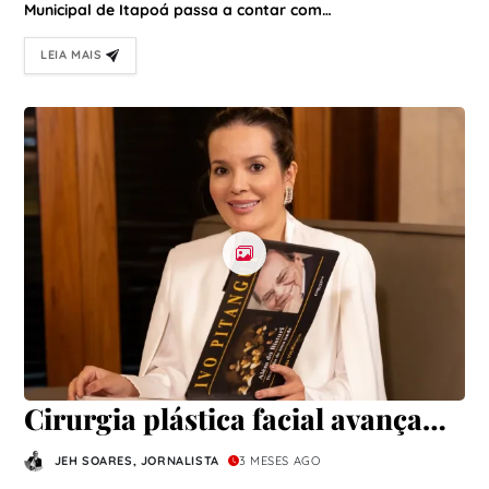
Municipal de Itapoá passa a contar com…
LEIA MAIS
Cirurgia plástica facial avança
com influência das redes sociais
JEH SOARES, JORNALISTA
3 MESES AGO