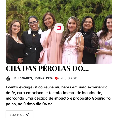
CHÁ DAS PÉROLAS DO
SENHOR CELEBRA 10 ANOS
JEH SOARES, JORNALISTA
2 MESES AGO
COMO MOVIMENTO DE
Evento evangelistico reúne mulheres em uma experiência
TRANSFORMAÇÃO FEMININA
de fé, cura emocional e fortalecimento de identidade,
marcando uma década de impacto e propósito Goiânia foi
EM GOIÂNIA
palco, no último dia 06 de…
LEIA MAIS