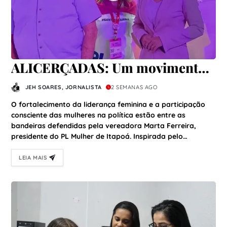
ALICERÇADAS: Um movimento
que nasce da fé, do propósito e
JEH SOARES, JORNALISTA
2 SEMANAS AGO
da força feminina para
O fortalecimento da liderança feminina e a participação
transformar Itapoá
consciente das mulheres na política estão entre as
bandeiras defendidas pela vereadora Marta Ferreira,
presidente do PL Mulher de Itapoá. Inspirada pelo…
LEIA MAIS