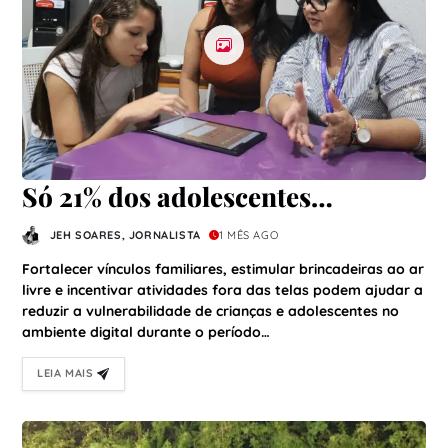
Só 21% dos adolescentes
praticam atividades fora das
JEH SOARES, JORNALISTA
1 MÊS AGO
telas nas férias escolares, revela
Fortalecer vínculos familiares, estimular brincadeiras ao ar
estudo
livre e incentivar atividades fora das telas podem ajudar a
reduzir a vulnerabilidade de crianças e adolescentes no
ambiente digital durante o período…
LEIA MAIS