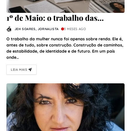
1º de Maio: o trabalho das
mulheres que movem o Brasil
JEH SOARES, JORNALISTA
3 MESES AGO
O trabalho da mulher nunca foi apenas sobre renda. Ele é,
antes de tudo, sobre construção. Construção de caminhos,
de estabilidade, de identidade e de futuro. Em um país
onde…
LEIA MAIS