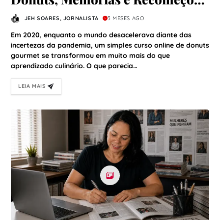
a Receita que que aprendi
JEH SOARES, JORNALISTA
3 MESES AGO
durante à Pandemia
Em 2020, enquanto o mundo desacelerava diante das
incertezas da pandemia, um simples curso online de donuts
gourmet se transformou em muito mais do que
aprendizado culinário. O que parecia…
LEIA MAIS