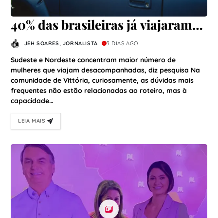
40% das brasileiras já viajaram
sozinhas; turismo precisa se
JEH SOARES, JORNALISTA
3 DIAS AGO
adaptar a novo perfil de viajante,
Sudeste e Nordeste concentram maior número de
avalia especialista do setor
mulheres que viajam desacompanhadas, diz pesquisa Na
comunidade de Vittória, curiosamente, as dúvidas mais
frequentes não estão relacionadas ao roteiro, mas à
capacidade…
LEIA MAIS