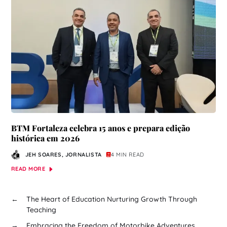
BTM Fortaleza celebra 15 anos e prepara edição
histórica em 2026
JEH SOARES, JORNALISTA
4 MIN READ
READ MORE
←
The Heart of Education Nurturing Growth Through
Teaching
→
Embracing the Freedom of Motorbike Adventures