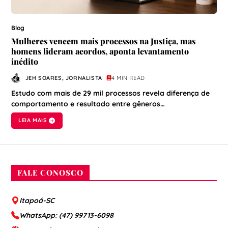
Blog
Mulheres vencem mais processos na Justiça, mas
homens lideram acordos, aponta levantamento
inédito
JEH SOARES, JORNALISTA
4 MIN READ
Estudo com mais de 29 mil processos revela diferença de
comportamento e resultado entre gêneros…
LEIA MAIS
FALE CONOSCO
Itapoá-SC
WhatsApp: (47) 99713-6098