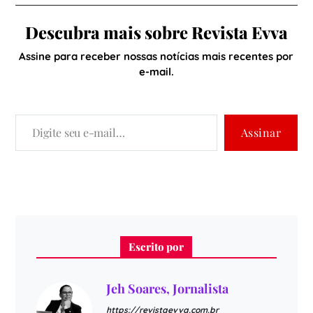
Tomazini, estiveram
participando, nesta
Descubra mais sobre Revista Evva
terça-feira, dia 20, em
Videira, da Plenária
Assine para receber nossas notícias mais recentes por
Regional da Facisc,
e-mail.
regional Meio-Oeste. Na
oportunidade foi
apresentado a Expo
ACIAF ao integrantes
Assinar
da…
Escrito por
Jeh Soares, Jornalista
https://revistaevva.com.br