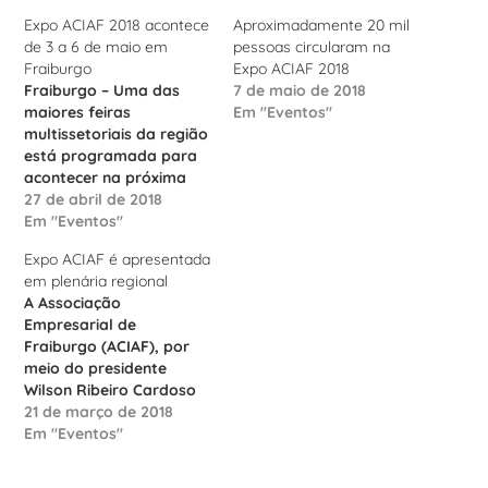
Expo ACIAF 2018 acontece
Aproximadamente 20 mil
de 3 a 6 de maio em
pessoas circularam na
Fraiburgo
Expo ACIAF 2018
Fraiburgo – Uma das
7 de maio de 2018
maiores feiras
Em "Eventos"
multissetoriais da região
está programada para
acontecer na próxima
semana, de 3 a 6 de
27 de abril de 2018
maio, no Centro de
Em "Eventos"
Eventos de Fraiburgo. O
Expo ACIAF é apresentada
evento, que já está na
em plenária regional
quarta edição, contará
A Associação
com mais de 70
Empresarial de
empresas expositoras e
Fraiburgo (ACIAF), por
mais de 35 oficinas de
meio do presidente
capacitação…
Wilson Ribeiro Cardoso
Junior, da diretora
21 de março de 2018
executiva, Fernanda
Em "Eventos"
Rosar e da auxiliar
administrativa, Suliane