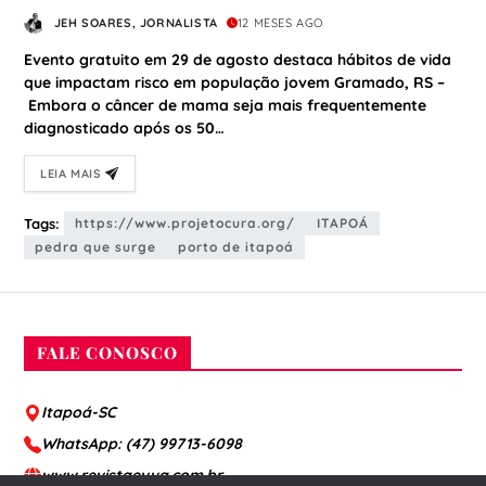
em mulheres abaixo de 35 anos
JEH SOARES, JORNALISTA
12 MESES AGO
chega a 5% dos casos e acende
Evento gratuito em 29 de agosto destaca hábitos de vida
alerta no Cura Talks Gramado
que impactam risco em população jovem Gramado, RS –
Embora o câncer de mama seja mais frequentemente
2025
diagnosticado após os 50…
LEIA MAIS
Tags:
https://www.projetocura.org/
ITAPOÁ
pedra que surge
porto de itapoá
FALE CONOSCO
Itapoá-SC
WhatsApp: (47) 99713-6098
www.revistaevva.com.br