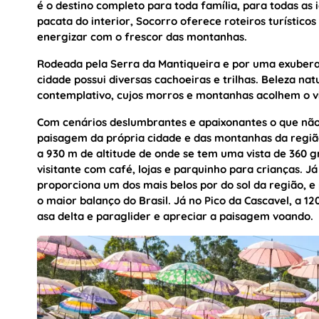
é o destino completo para toda família, para todas as 
pacata do interior, Socorro oferece roteiros turístic
energizar com o frescor das montanhas.
Rodeada pela Serra da Mantiqueira e por uma exuberan
cidade possui diversas cachoeiras e trilhas. Beleza nat
contemplativo, cujos morros e montanhas acolhem o vi
Com cenários deslumbrantes e apaixonantes o que não
paisagem da própria cidade e das montanhas da região
a 930 m de altitude de onde se tem uma vista de 360 g
visitante com café, lojas e parquinho para crianças. Já
proporciona um dos mais belos por do sol da região, 
o maior balanço do Brasil. Já no Pico da Cascavel, a 1
asa delta e paraglider e apreciar a paisagem voando.