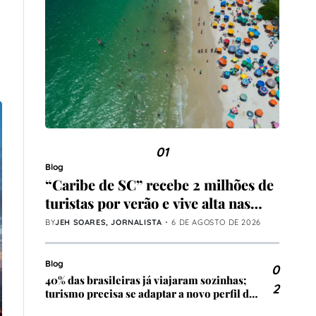
01
Blog
“Caribe de SC” recebe 2 milhões de
turistas por verão e vive alta nas
locações de temporada
BY
JEH SOARES, JORNALISTA
6 DE AGOSTO DE 2026
Blog
0
40% das brasileiras já viajaram sozinhas;
2
turismo precisa se adaptar a novo perfil de
viajante, avalia especialista do setor