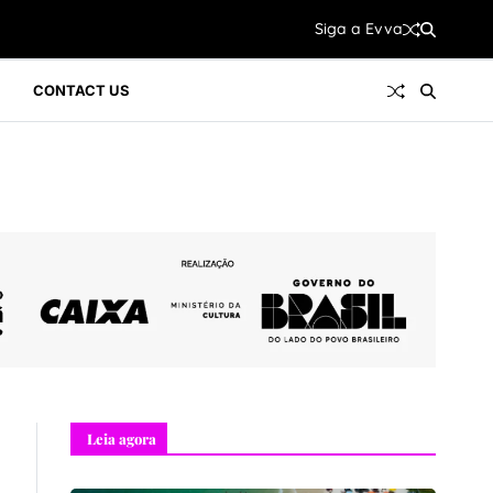
Siga a Evva
Siga a Evva
CONTACT US
Leia agora