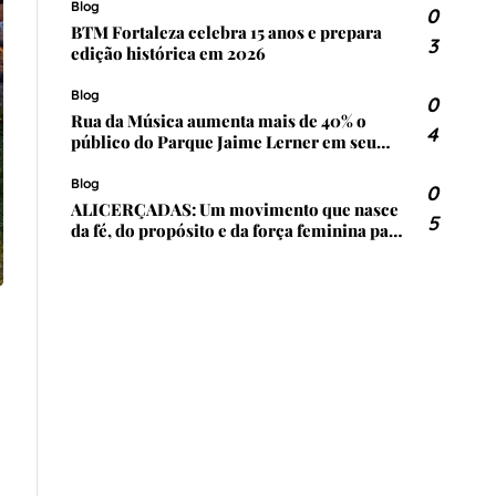
Blog
0
BTM Fortaleza celebra 15 anos e prepara
3
edição histórica em 2026
Blog
0
Rua da Música aumenta mais de 40% o
4
público do Parque Jaime Lerner em seu
primeiro ano
Blog
0
ALICERÇADAS: Um movimento que nasce
5
da fé, do propósito e da força feminina para
transformar Itapoá