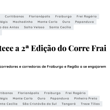
Curitibanos
Florianópolis
Fraiburgo
Frei Rogério
Régis
Machadinho
Monte Carlo
Ouro
Papanduva
o das Antas
Salto Veloso
Santa Cecília
tece a 2ª Edição do Corre Frai
corredores e corredoras de Fraiburgo e Região a se engajarem
itibanos
Florianópolis
Fraiburgo
Frei Rogério
Régis
Monte Carlo
Ouro
Papanduva
Pinheiro Preto
nta Cecília
São Cristóvão do Sul
Tangará
Treze Tílias