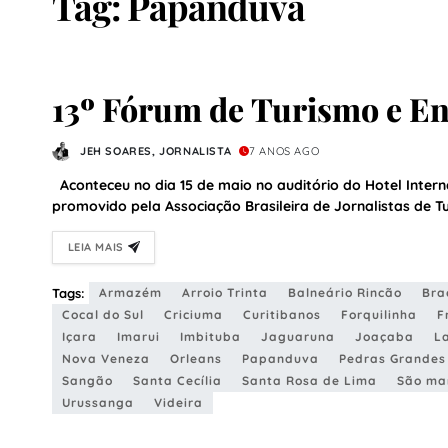
Tag:
Papanduva
13º Fórum de Turismo e En
JEH SOARES, JORNALISTA
7 ANOS AGO
Aconteceu no dia 15 de maio no auditório do Hotel Intern
promovido pela Associação Brasileira de Jornalistas de T
LEIA MAIS
Tags:
Armazém
Arroio Trinta
Balneário Rincão
Bra
Cocal do Sul
Criciuma
Curitibanos
Forquilinha
F
Içara
Imarui
Imbituba
Jaguaruna
Joaçaba
L
Nova Veneza
Orleans
Papanduva
Pedras Grandes
Sangão
Santa Cecília
Santa Rosa de Lima
São ma
Urussanga
Videira