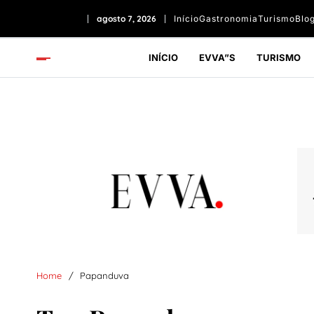
7:09:28 PM
agosto 7, 2026
Início
Gastronomia
Turismo
Blo
INÍCIO
EVVA”S
TURISMO
Home
Papanduva