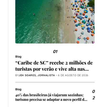
01
Blog
“Caribe de SC” recebe 2 milhões de
turistas por verão e vive alta nas
locações de temporada
BY
JEH SOARES, JORNALISTA
6 DE AGOSTO DE 2026
Blog
0
40% das brasileiras já viajaram sozinhas;
2
turismo precisa se adaptar a novo perfil de
viajante, avalia especialista do setor