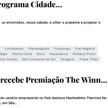
rograma Cidade
s envolvidos, nossa cidade, a olhar o presente e projetar o
Curitibanos
Florianópolis
Fraiburgo
Frei Rogério
Régis
Monte Carlo
Ouro
Papanduva
Pinheiro Preto
nta Cecília
São Cristóvão do Sul
Tangará
Treze Tílias
recebe Premiação The Winne
do cenário empresarial no País destaca Machadinho Thermas No
za, em São…