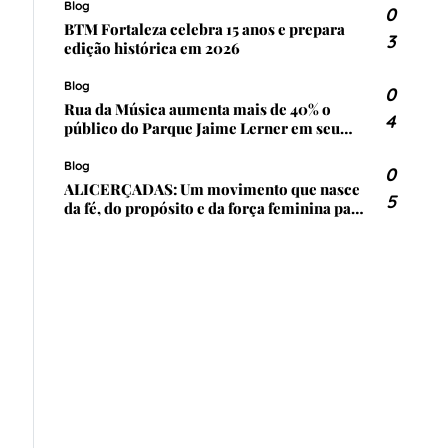
Blog
0
BTM Fortaleza celebra 15 anos e prepara
3
edição histórica em 2026
Blog
0
Rua da Música aumenta mais de 40% o
4
público do Parque Jaime Lerner em seu
primeiro ano
Blog
0
ALICERÇADAS: Um movimento que nasce
5
da fé, do propósito e da força feminina para
transformar Itapoá
r