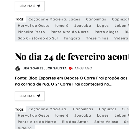
LEIA MAIS
Tags:
Caçador e Macieira. Lages
Canoinhas
Capinzal
Herval do Oeste
Iomerê
Joaçaba
Lages
Lebon 
Pinheiro Preto
Ponte Alta do Norte
Porto alegre
Ri
São Cristóvão do Sul
Tangará
Treze Tílias
Videira
No dia 24 de fevereiro acon
JEH SOARES, JORNALISTA
8 ANOS AGO
Fonte: Blog Esportes em Debate O Corre Frai propõe aos 
na corrida de rua. O 2º Corre Frai acontecerá no…
LEIA MAIS
Tags:
Caçador e Macieira.
Canoinhas
Capinzal
Cur
Herval do Oeste
Iomerê
Joaçaba
Lages
Lebon 
Ponte Alta do Norte
Rio das Antas
Salto Veloso
Sa
Videira