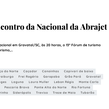
contro da Nacional da Abrajet
acional em Gravatal/SC, às 20 horas, o 13º Fórum de turismo
urismo,…
ço do Norte
Caçador
Canoinhas
Capivari de baixo
raiburgo
Frei Rogério
Garopaba
Grão Pará
Gravatal
ages
Laguna
Lauro Muller
Lebon Régis
Monte Carlo
Pescaria Brava
Ponte Alta do Norte
Rio Fortuna
rinho
Siderópolis
Treviso
Treze de Maio
Tubarão