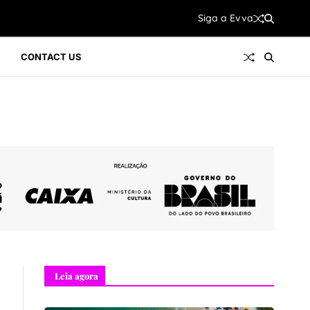
Siga a Evva
Siga a Evva
CONTACT US
Leia agora