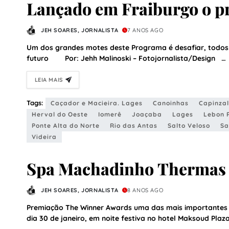
Lançado em Fraiburgo o p
Empreendedora
JEH SOARES, JORNALISTA
7 ANOS AGO
Um dos grandes motes deste Programa é desafiar, todos o
futuro Por: Jehh Malinoski – Fotojornalista/Design …
LEIA MAIS
Tags:
Caçador e Macieira. Lages
Canoinhas
Capinzal
Herval do Oeste
Iomerê
Joaçaba
Lages
Lebon 
Ponte Alta do Norte
Rio das Antas
Salto Veloso
Sa
Videira
Spa Machadinho Thermas 
Awards
JEH SOARES, JORNALISTA
8 ANOS AGO
Premiação The Winner Awards uma das mais importantes 
dia 30 de janeiro, em noite festiva no hotel Maksoud Pla